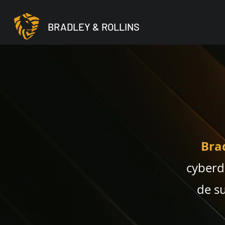
BRADLEY & ROLLINS
Brad
cyberdé
de su