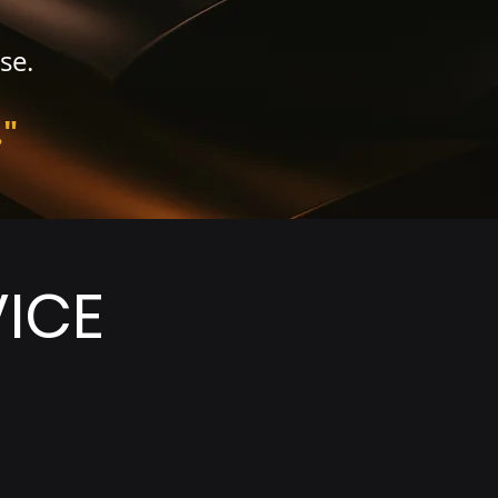
se.
."
VICE