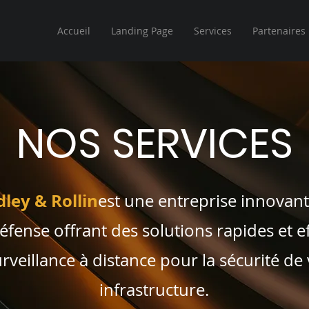
Accueil
Landing Page
Services
Partenaires
NOS SERVICES
ley & Rollin
est une entreprise innovan
fense offrant des solutions rapides et ef
rveillance à distance pour la sécurité de
infrastructure.