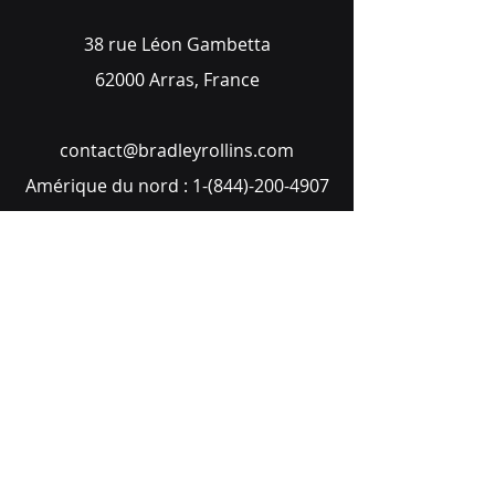
38 rue Léon Gambetta
62000 Arras, France
contact@bradleyrollins.com
Amérique du nord :
1-(844)-200-4907
Europe :
+33 1 85 14 94 12
Services
À propos
Partenaires