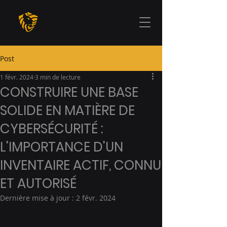
Post
1 févr. 2024
3 min de lecture
CONSTRUIRE UNE BASE
SOLIDE EN MATIÈRE DE
CYBERSÉCURITÉ :
L'IMPORTANCE D'UN
INVENTAIRE ACTIF, CONNU
ET AUTORISÉ
Dernière mise à jour :
2 févr. 2024