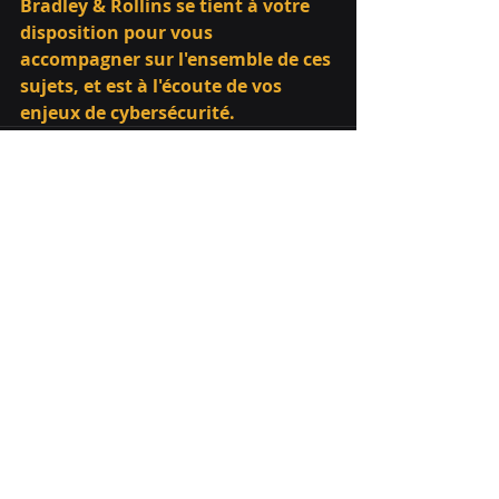
Bradley & Rollins se tient à votre 
disposition pour vous 
accompagner sur l'ensemble de ces 
sujets, et est à l'écoute de vos 
enjeux de cybersécurité.
Posts récents
Voir tout